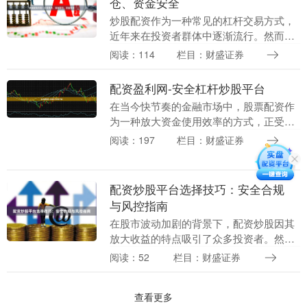
仓、资金安全
炒股配资作为一种常见的杠杆交易方式，
近年来在投资者群体中逐渐流行。然而，
配资交易虽然可能带来更高的收益，也伴
阅读：114
栏目：财盛证券
随着不可忽视的风险。本文将从杠杆放
大、强制平仓、资金....
配资盈利网-安全杠杆炒股平台
在当今快节奏的金融市场中，股票配资作
为一种放大资金使用效率的方式，正受到
越来越多投资者的关注。然而，面对市场
阅读：197
栏目：财盛证券
上琳琅满目的配资平台，如何选择一个既
安全又高效的杠杆....
配资炒股平台选择技巧：安全合规
与风控指南
在股市波动加剧的背景下，配资炒股因其
放大收益的特点吸引了众多投资者。然
而，如何从众多平台中筛选出安全合规、
阅读：52
栏目：财盛证券
风控严谨的配资平台，成为投资者必须掌
握的核心技能。本文....
查看更多