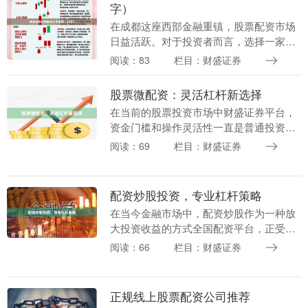
字）
在成都这座西部金融重镇，股票配资市场
日益活跃。对于投资者而言，选择一家正
规、安全的配资公司至关重要。本文将为
阅读：83
栏目：财盛证券
您详细解析成都正规股票配资公司的筛选
标准，并提供实用....
股票微配资：灵活杠杆新选择
在当前的股票投资市场中财盛证券平台，
资金门槛和操作灵活性一直是普通投资者
关注的核心问题。随着金融科技的不断进
阅读：69
栏目：财盛证券
步，一种名为“股票微配资”的新型投资工
具逐渐进入大众....
配资炒股投资，专业杠杆策略
在当今金融市场中，配资炒股作为一种放
大投资收益的方式全国配资平台，正受到
越来越多投资者的关注。通过合理的杠杆
阅读：66
栏目：财盛证券
策略，投资者可以在控制风险的前提下，
有效提升资金使用....
正规线上股票配资公司推荐