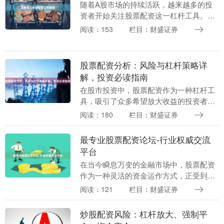
随着A股市场的持续活跃，越来越多的投
资者开始关注股票配资这一杠杆工具。然
而配资加盟代理，面对市场上众多配资平
阅读：153
栏目：财盛证券
台，如何甄别正规线上股票配资公司成为
投资者面临的首要....
股票配资分析：风险与杠杆策略详
解，投资必读指南
在股市投资中，股票配资作为一种杠杆工
具，吸引了众多希望放大收益的投资者。
然而，高收益往往伴随着高风险。本文将
阅读：180
栏目：财盛证券
深入分析股票配资的核心机制、潜在风险
及杠杆策略，为投....
最专业股票配资论坛-行业权威交流
平台
在当今瞬息万变的金融市场中，股票配资
作为一种灵活的资金运作方式，正受到越
来越多投资者的关注。然而，面对市场上
阅读：121
栏目：财盛证券
纷繁复杂的信息和良莠不齐的平台，如何
找到真正专业、可....
炒股配资风险：杠杆放大、强制平